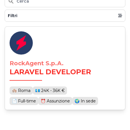
Cerca
Filtri
RockAgent S.p.A.
LARAVEL DEVELOPER
🏘 Roma
💶 24K - 36K €
📄 Full-time
⏰ Assunzione
🌍 In sede