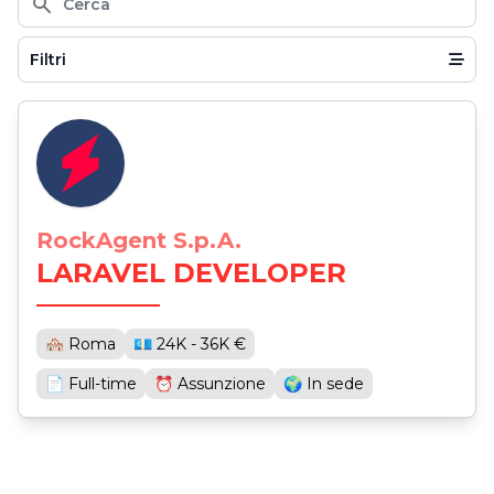
Cerca
Filtri
RockAgent S.p.A.
LARAVEL DEVELOPER
🏘 Roma
💶 24K - 36K €
📄 Full-time
⏰ Assunzione
🌍 In sede